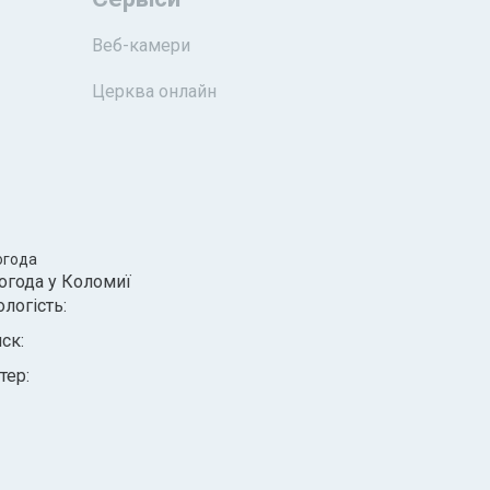
Веб-камери
Церква онлайн
огода
огода у
Коломиї
ологість:
иск:
тер: