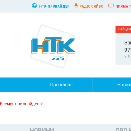
НТК-ПРОВАЙДЕР
РАДІО СЯЙВО
ПРЯМА Т
За
97
9 Л
Про канал
Нови
Елемент не знайдено!
НОВИНИ
ПРО 