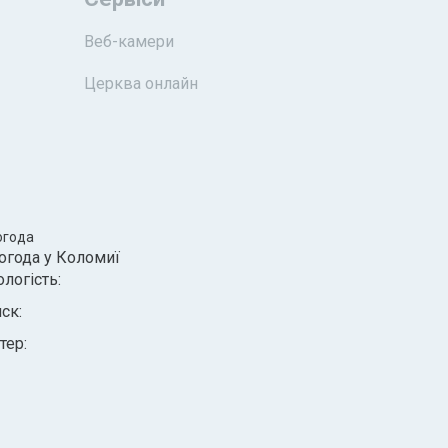
Веб-камери
Церква онлайн
огода
огода у
Коломиї
ологість:
иск:
тер: