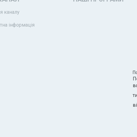
я каналу
тна інформація
П
П
в
т
ві