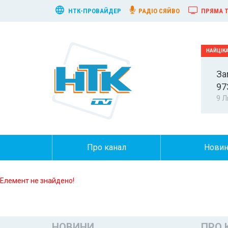
НТК-ПРОВАЙДЕР
РАДІО СЯЙВО
ПРЯМА Т
За
97
9 Л
Про канал
Нови
Елемент не знайдено!
НОВИНИ
ПРО 