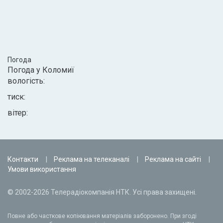
Погода
Погода у
Коломиї
вологість:
тиск:
вітер:
Контакти
Реклама на телеканалі
Реклама на сайті
Умови використання
© 2002-2026 Телерадіокомпанія НТК. Усі права захищені.
Повне або часткове копіювання матеріалів заборонено. При згоді