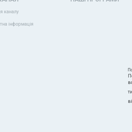
я каналу
тна інформація
П
П
в
т
ві