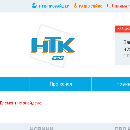
НТК-ПРОВАЙДЕР
РАДІО СЯЙВО
ПРЯМА Т
За
97
9 Л
Про канал
Нови
Елемент не знайдено!
НОВИНИ
ПРО 