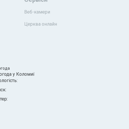
Веб-камери
Церква онлайн
огода
огода у
Коломиї
ологість:
иск:
тер: