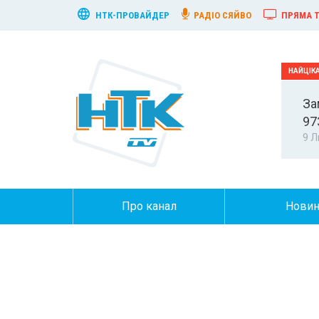
НТК-ПРОВАЙДЕР
РАДІО СЯЙВО
ПРЯМА Т
За
97
9 Л
Про канал
Нови