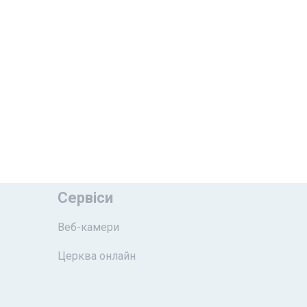
Сервіси
Веб-камери
Церква онлайн