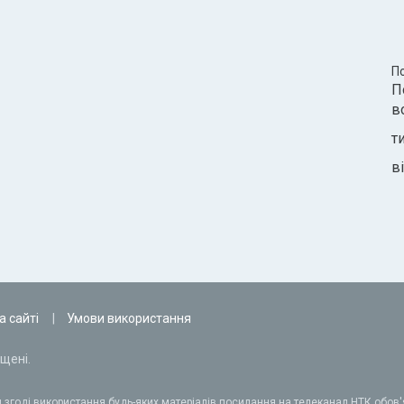
П
П
в
т
ві
а сайті
Умови використання
щені.
 згоді використання будь-яких матеріалів посилання на телеканал НТК обов'я