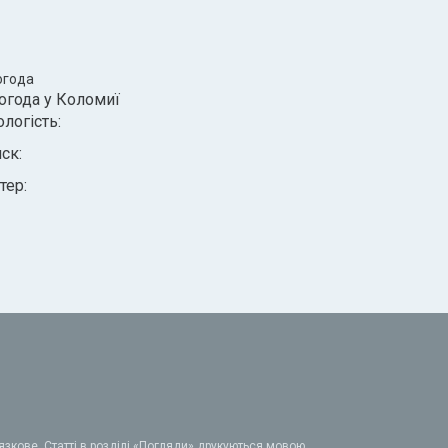
огода
огода у
Коломиї
ологість:
иск:
тер:
зкове. Статті в розділі «Погляди» друкуються мовою