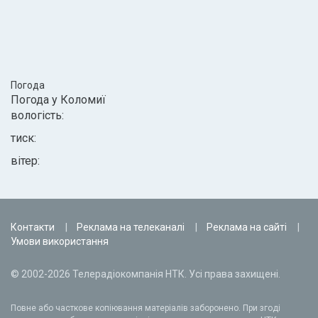
Погода
Погода у
Коломиї
вологість:
тиск:
вітер:
Контакти
Реклама на телеканалі
Реклама на сайті
Умови використання
© 2002-2026 Телерадіокомпанія НТК. Усі права захищені.
Повне або часткове копіювання матеріалів заборонено. При згоді