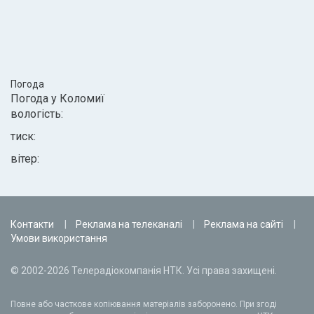
Погода
Погода у
Коломиї
вологість:
тиск:
вітер:
Контакти
Реклама на телеканалі
Реклама на сайті
Умови використання
© 2002-2026 Телерадіокомпанія НТК. Усі права захищені.
Повне або часткове копіювання матеріалів заборонено. При згоді