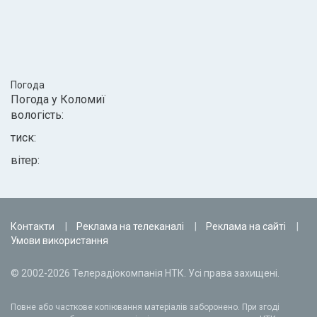
Погода
Погода у
Коломиї
вологість:
тиск:
вітер:
Контакти
Реклама на телеканалі
Реклама на сайті
Умови використання
© 2002-2026 Телерадіокомпанія НТК. Усі права захищені.
Повне або часткове копіювання матеріалів заборонено. При згоді