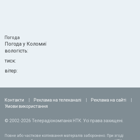
Погода
Погода у
Коломиї
вологість:
тиск:
вітер:
Контакти
Реклама на телеканалі
Реклама на сайті
Умови використання
© 2002-2026 Телерадіокомпанія НТК. Усі права захищені.
Повне або часткове копіювання матеріалів заборонено. При згоді