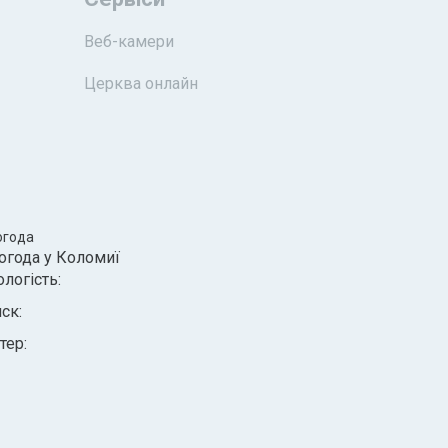
Веб-камери
Церква онлайн
огода
огода у
Коломиї
ологість:
иск:
тер: