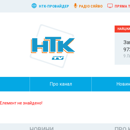
НТК-ПРОВАЙДЕР
РАДІО СЯЙВО
ПРЯМА Т
За
97
9 Л
Про канал
Нови
Елемент не знайдено!
НОВИНИ
ПРО 