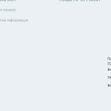
я каналу
тна інформація
П
П
в
т
ві