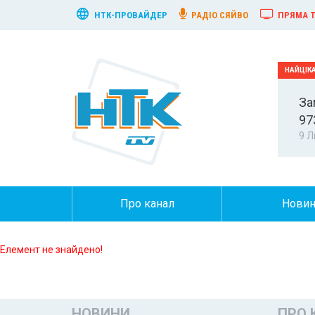
НТК-ПРОВАЙДЕР
РАДІО СЯЙВО
ПРЯМА Т
За
97
9 Л
Про канал
Нови
Елемент не знайдено!
НОВИНИ
ПРО 