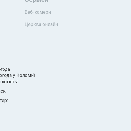
Веб-камери
Церква онлайн
огода
огода у
Коломиї
ологість:
иск:
тер: