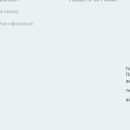
я каналу
тна інформація
П
П
в
т
ві